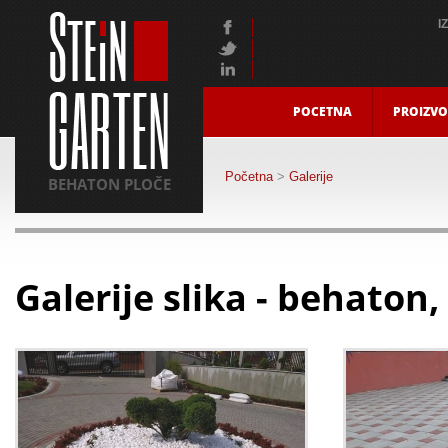
I
POCETNA
PROIZVO
Početna
>
Galerije
BEHATON PLOČE
Galerije slika - behaton,